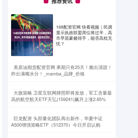
推荐资讯
168配资官网 快看视频｜民调
显示执政联盟席位将过半，高
市早苗豪赌得手，能否高枕无
忧？
​美原油期货配资官网 果期只有25天！脆出清甜！
炸出满嘴水分！_mamba_品牌_价格
​大旗策略 卫星互联网牌照即将发放，军工含量最
高的航空航天ETF天弘(159241)飙升上涨2.65%
​巨龙配资 头部量化团队再出新作，华夏中证
A500增强策略ETF（512370）今日开启认购