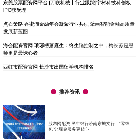
东莞股票配资网平台 [万联机械丨行业跟踪]宇树科技科创板
IPO获受理
点石策略 香蜜湖金融年会凝聚行业共识 擘画智能金融高质量
发展新蓝图
海会配资官网 琅琊榜萧庭生：终生陷控制之中，梅长苏是恩
师更是最诛心者
西虹市配资官网 长沙市出国留学机构排名
推荐资讯
股窜网配资 民生银行济南东城支行：“零钱
包”让现金服务更贴心