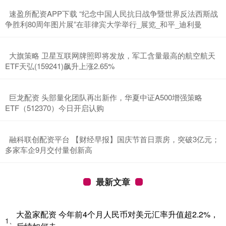
​速盈所配资APP下载 “纪念中国人民抗日战争暨世界反法西斯战
争胜利80周年图片展”在菲律宾大学举行_展览_和平_迪利曼
​大旗策略 卫星互联网牌照即将发放，军工含量最高的航空航天
ETF天弘(159241)飙升上涨2.65%
​巨龙配资 头部量化团队再出新作，华夏中证A500增强策略
ETF（512370）今日开启认购
​融科联创配资平台 【财经早报】国庆节首日票房，突破3亿元；
多家车企9月交付量创新高
最新文章
大盈家配资 今年前4个月人民币对美元汇率升值超2.2%，
1、