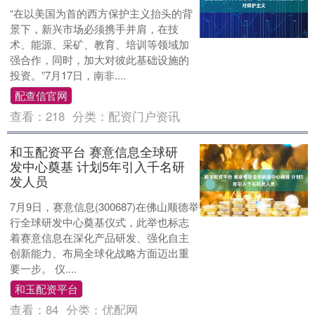
“在以美国为首的西方保护主义抬头的背
景下，新兴市场必须携手并肩，在技
术、能源、采矿、教育、培训等领域加
强合作，同时，加大对彼此基础设施的
投资。”7月17日，南非....
配查信官网
查看：
218
分类：
配资门户资讯
和玉配资平台 赛意信息全球研
发中心奠基 计划5年引入千名研
发人员
7月9日，赛意信息(300687)在佛山顺德举
行全球研发中心奠基仪式，此举也标志
着赛意信息在深化产品研发、强化自主
创新能力、布局全球化战略方面迈出重
要一步。 仪....
和玉配资平台
查看：
84
分类：
优配网