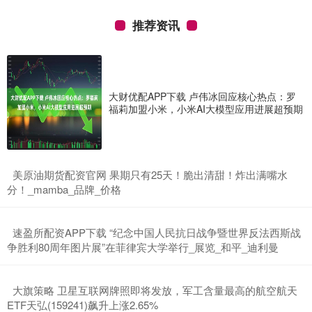
推荐资讯
大财优配APP下载 卢伟冰回应核心热点：罗
福莉加盟小米，小米AI大模型应用进展超预期
​美原油期货配资官网 果期只有25天！脆出清甜！炸出满嘴水
分！_mamba_品牌_价格
​速盈所配资APP下载 “纪念中国人民抗日战争暨世界反法西斯战
争胜利80周年图片展”在菲律宾大学举行_展览_和平_迪利曼
​大旗策略 卫星互联网牌照即将发放，军工含量最高的航空航天
ETF天弘(159241)飙升上涨2.65%