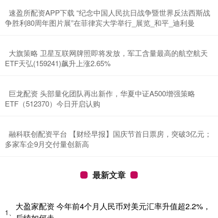
​速盈所配资APP下载 “纪念中国人民抗日战争暨世界反法西斯战
争胜利80周年图片展”在菲律宾大学举行_展览_和平_迪利曼
​大旗策略 卫星互联网牌照即将发放，军工含量最高的航空航天
ETF天弘(159241)飙升上涨2.65%
​巨龙配资 头部量化团队再出新作，华夏中证A500增强策略
ETF（512370）今日开启认购
​融科联创配资平台 【财经早报】国庆节首日票房，突破3亿元；
多家车企9月交付量创新高
最新文章
大盈家配资 今年前4个月人民币对美元汇率升值超2.2%，
1、
后续如何走