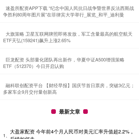
​速盈所配资APP下载 “纪念中国人民抗日战争暨世界反法西斯战
争胜利80周年图片展”在菲律宾大学举行_展览_和平_迪利曼
​大旗策略 卫星互联网牌照即将发放，军工含量最高的航空航天
ETF天弘(159241)飙升上涨2.65%
​巨龙配资 头部量化团队再出新作，华夏中证A500增强策略
ETF（512370）今日开启认购
​融科联创配资平台 【财经早报】国庆节首日票房，突破3亿元；
多家车企9月交付量创新高
最新文章
大盈家配资 今年前4个月人民币对美元汇率升值超2.2%，
1、
后续如何走