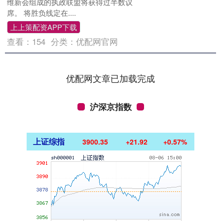
维新会组成的执政联盟将获得过半数议
席。 将胜负线定在....
上上策配资APP下载
查看：
154
分类：
优配网官网
优配网文章已加载完成
沪深京指数
上证综指
3900.35
+21.92
+0.57%